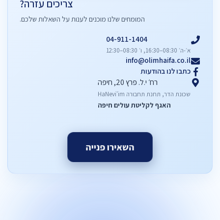
צריכים עזרה?
המומחים שלנו מוכנים לענות על השאלות שלכם.
04-911-1404
א׳-ה׳ 08:30–16:30, ו׳ 08:30–12:30
info@olimhaifa.co.il
כתבו לנו בהודעות
רח׳ י.ל. פרץ 20, חיפה
שכונת הדר, תחנת תחבורה HaNevi'im
האגף לקליטת עולים חיפה
השאירו פנייה