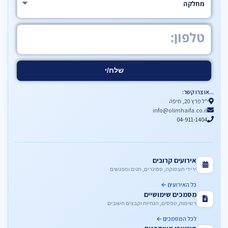
...או צרו קשר:
י"ל פרץ 20, חיפה
info@olimhaifa.co.il
04-911-1404
אירועים קרובים
ירידי תעסוקה, סמינרים, חגים ומפגשים
כל האירועים ←
מסמכים שימושיים
רשימות, טפסים, הנחיות וקבצים חשובים
לכל המסמכים ←