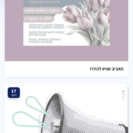
האביב מגיע להדר!
17
דצמ