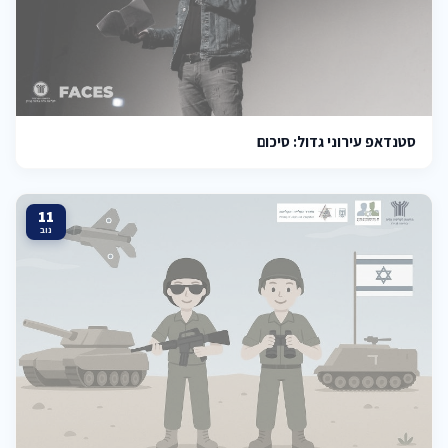
סטנדאפ עירוני גדול: סיכום
11
נוב