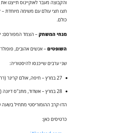
והקבוצה מעבר לאוקיינוס תייצגו את 
חצו חצי עולם עם משימה מיוחדת – ל
כולם.
מנחי המשחק
– הצמד המפורסם: יאן 
השופטים
– אנשים אהובים, פופולרי
שני ערבים שייכנסו להיסטוריה:
27 במרץ – חיפה, אולם קריגר (רח' אליהו חכים 6)
28 במרץ – אשדוד, מתנ"ס דיונה (רח' קקל 90)
הדו-קרב ההומוריסטי מתחיל בשעה 20:00!
כרטיסים כאן: