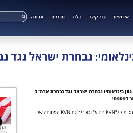
אירועים
צור קשר
בלוג
מכרזים
עבודה
ינלאומי: נבחרת ישראל נגד נ
 מזמינים אתכם ל-KVN עם גוון בינלאומי! נבחרת ישראל נגד נבחרת ארה"ב –
ר לפספס!
לכבוד ישראל יילחמו שתי כוחות חזקות: ותיקי "KVN ההוא" וכוכבי ליגת KVN הפתוחה של