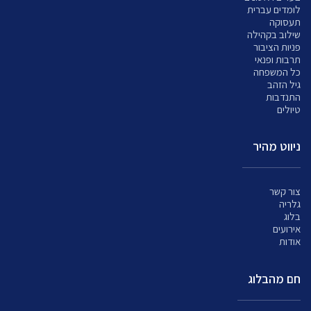
לומדים עברית
תעסוקה
שילוב בקהילה
פניות הציבור
תרבות ופנאי
כל המשפחה
גיל הזהב
התנדבות
טיולים
ניווט מהיר
צור קשר
גלריה
בלוג
אירועים
אודות
חם מהבלוג