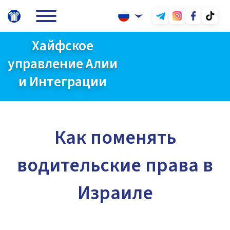
Хайфское
управление Алии
и Интеграции
Как поменять
водительские права в
Израиле