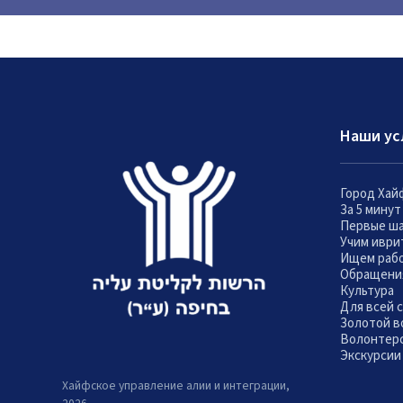
Наши ус
Город Хай
За 5 мину
Первые ш
Учим иври
Ищем раб
Обращени
Культура
Для всей 
Золотой в
Волонтер
Экскурсии
Хайфское управление алии и интеграции,