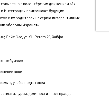
 совместно с волонтёрским движением «Ах
и и Интеграции приглашают будущих
тов и их родителей на серию интерактивных
рмии обороны Израиля»
:30;
Бейт Оле, ул. Y.L. Perets 20, Хайфа
ужных бумагах
олнение анкет
граммы, учёба, подготовка
зарплата, курсы, должности — вся правда