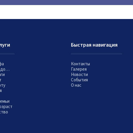
луги
Быстрая навигация
фа
Контакты
т до…
Галерея
аги
Новости
т
События
оту
О нас
я
семьи
озраст
ство