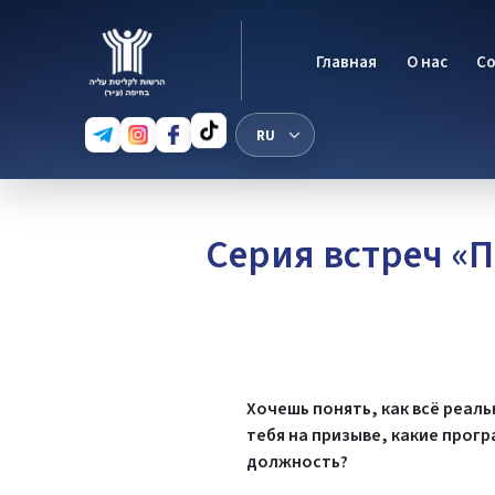
Главная
О нас
С
Серия встреч «
Хочешь понять, как всё реаль
тебя на призыве, какие прог
должность?