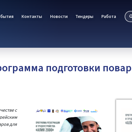
обытия
Контакты
Новости
Тендеры
Работа
рограмма подготовки повар
честве с
врейским
аров для
.