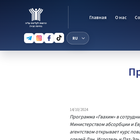
Главная
О нас
С
П
14/10/2024
Программа «Гвахим» в сотрудни
Министерством абсорбции и Е
агентством открывает курс пов
отелей Дан, Исротель и Пат-Эль