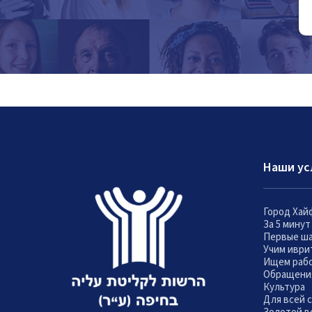
Наши ус
Город Хай
За 5 мину
Первые ш
Учим иври
Ищем раб
Обращени
Культура
Для всей 