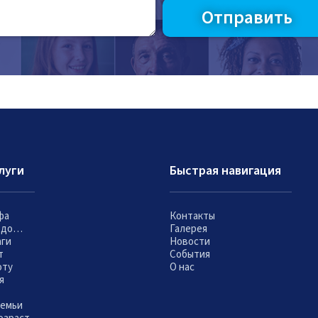
луги
Быстрая навигация
фа
Контакты
т до…
Галерея
аги
Новости
т
События
оту
О нас
я
семьи