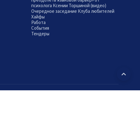
преодолеть языковой барьер» от
психолога Ксении Торшиной (видео)
Очередное заседание Клуба любителей
Хайфы
Работа
События
Тендеры