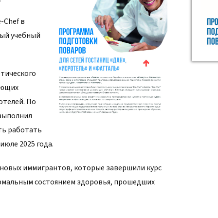
-Chef в
ный учебный
етического
ающих
отелей. По
 выполнил
ать работать
июле 2025 года.
 новых иммигрантов, которые завершили курс
 нормальным состоянием здоровья, прошедших