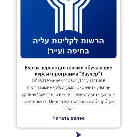
е
Курсы переподготовки и обучающие
курсы (программа "Ваучер")
я
Обязательные условия Для участия в
программе необходимо: Окончить ульпан
ая
ш
уровня "Алеф" или выше. Предоставить диплом
советнику от Министерства алии и абсорбции.
Как(...)
Читать далее