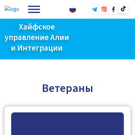
Хайфское
управление Алии
и Интеграции
Ветераны