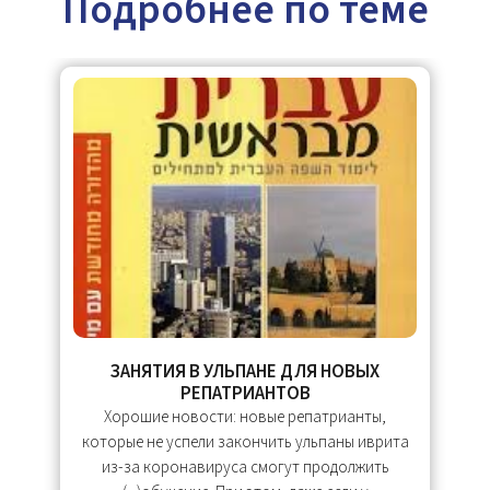
Подробнее по теме
ЗАНЯТИЯ В УЛЬПАНЕ ДЛЯ НОВЫХ
РЕПАТРИАНТОВ
ь
Хорошие новости: новые репатрианты,
Т
ке
которые не успели закончить ульпаны иврита
р
из-за коронавируса смогут продолжить