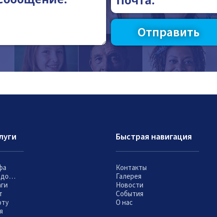
луги
Быстрая навигация
фа
Контакты
т до…
Галерея
аги
Новости
т
События
оту
О нас
я