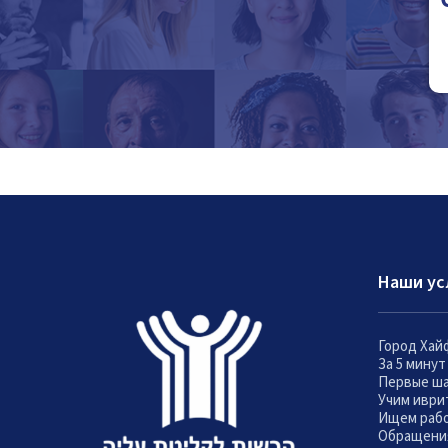
Наши ус
Город Хай
За 5 мину
Первые ш
Учим иври
Ищем раб
Обращени