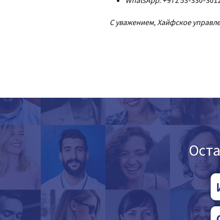
WhatsApp:
+972 53-330-301
С уважением, Хайфское управл
Оста