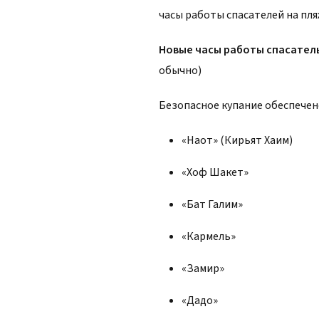
часы работы спасателей на пля
Новые часы работы спасател
обычно)
Безопасное купание обеспечен
«Наот» (Кирьят Хаим)
«Хоф Шакет»
«Бат Галим»
«Кармель»
«Замир»
«Дадо»