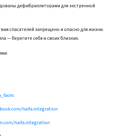
удованы дефибрилляторами для экстренной
твия спасателей запрещено и опасно для жизни.
а — берегите себя и своих близких.
ями:
a_faces
book.com/haifa.integration
m.com/haifa.integration